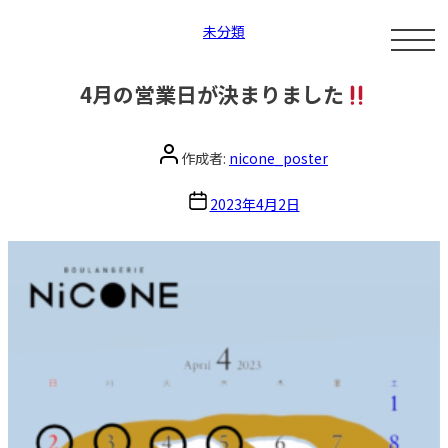
カ
未分類
テ
4月の営業日が決まりました
ゴ
投
作成者:
nicone_poster
リ
稿
投
2023年4月2日
ー
者
稿
日